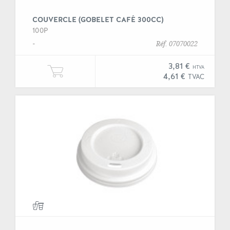
COUVERCLE (GOBELET CAFÉ 300CC)
100P
-
Réf. 07070022
3,81 €
HTVA
Ajouter une unité de "Couvercle (g
4,61 €
TVAC