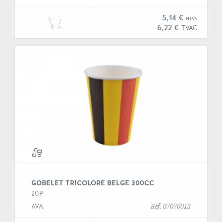
5,14 €
HTVA
Ajouter une unité de "Gobelet réut
6,22 €
TVAC
GOBELET TRICOLORE BELGE 300CC
20P
AVA
Réf. 07070013