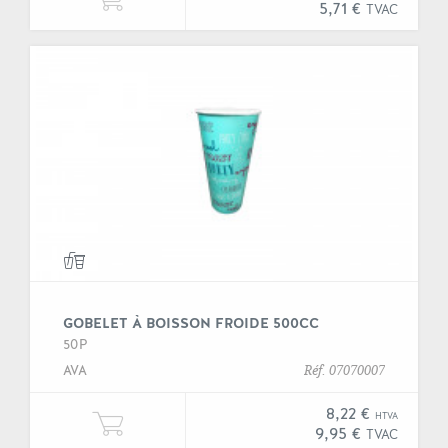
5,71 €
TVAC
GOBELET À BOISSON FROIDE 500CC
50P
AVA
Réf. 07070007
8,22 €
HTVA
Ajouter une unité de "Gobelet à bo
9,95 €
TVAC