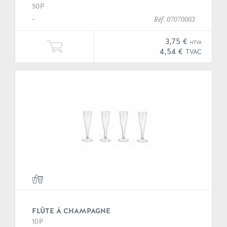
50P
-
Réf. 07070003
3,75 €
HTVA
Ajouter une unité de "Couvercle g
4,54 €
TVAC
FLÛTE À CHAMPAGNE
10P