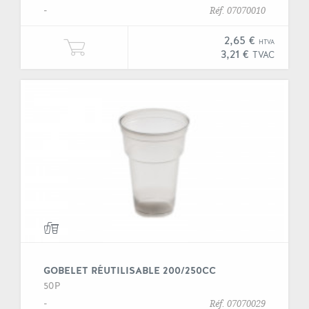
-
Réf. 07070010
2,65 €
HTVA
Ajouter une unité de "Flûte à cha
3,21 €
TVAC
GOBELET RÉUTILISABLE 200/250CC
50P
-
Réf. 07070029