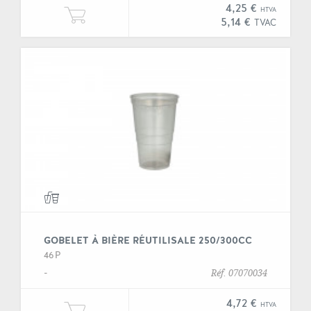
4,25 €
HTVA
Ajouter une unité de "Gobelet tric
5,14 €
TVAC
GOBELET À BIÈRE RÉUTILISALE 250/300CC
46P
-
Réf. 07070034
4,72 €
HTVA
Ajouter une unité de "Gobelet à bi