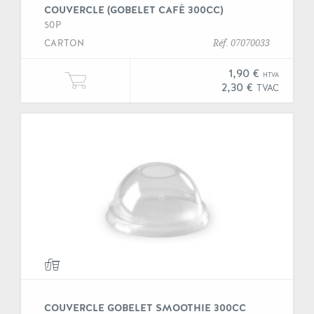
COUVERCLE (GOBELET CAFÉ 300CC)
50P
CARTON
Réf. 07070033
1,90 €
HTVA
Ajouter une unité de "Couvercle (g
2,30 €
TVAC
COUVERCLE GOBELET SMOOTHIE 300CC