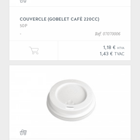
COUVERCLE (GOBELET CAFÉ 220CC)
50P
-
Réf. 07070006
1,18 €
HTVA
Ajouter une unité de "Couvercle (g
1,43 €
TVAC