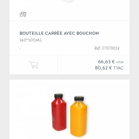
BOUTEILLE CARRÉE AVEC BOUCHON
140*500ML
-
Réf. 07070014
66,63 €
HTVA
Ajouter une unité de "Bouteille c
80,62 €
TVAC