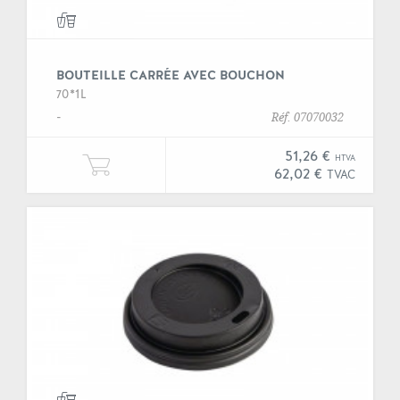
BOUTEILLE CARRÉE AVEC BOUCHON
70*1L
-
Réf. 07070032
51,26 €
HTVA
Ajouter une unité de "Bouteille c
62,02 €
TVAC