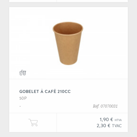
GOBELET À CAFÉ 210CC
50P
-
Réf. 07070031
1,90 €
HTVA
Ajouter une unité de "Gobelet à ca
2,30 €
TVAC