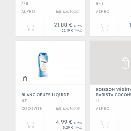
8*1L
8*1L
ALPRO
ALPRO
Réf. 02010035
21,88 €
HTVA
Ajouter une unité de "Barista noix de c
Ajout
23,19 €
TVAC
Voir
BOISSON VÉGÉT
BLANC OEUFS LIQUIDE
BARISTA COCON
1LT
1L
COCOVITE
ALPRO
Réf. 02010009
4,99 €
HTVA
Ajouter une unité de "Blanc oeufs liqui
Ajout
5,29 €
TVAC