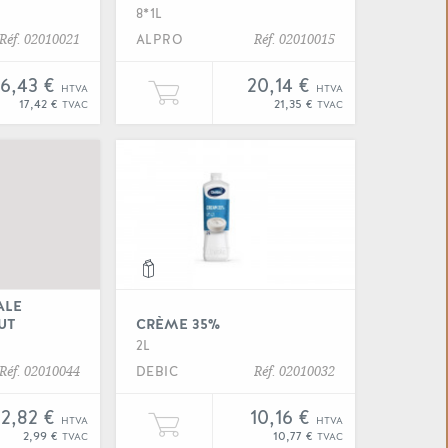
8*1L
ALPRO
Réf. 02010021
Réf. 02010015
16,43 €
20,14 €
HTVA
HTVA
oco" à votre panier
er une unité de "Barista not milk" à votre panier
Ajouter une unité de "Barista o
17,42 €
21,35 €
TVAC
TVAC
 "Blanc oeufs liquide"
Voir "Boisson végétale barist
ALE
UT
CRÈME 35%
2L
DEBIC
Réf. 02010044
Réf. 02010032
2,82 €
10,16 €
HTVA
HTVA
de" à votre panier
er une unité de "Boisson végétale barista coconut" à votre 
Ajouter une unité de "Crème 3
2,99 €
10,77 €
TVAC
TVAC