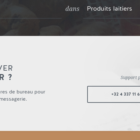
Produits laitiers
dans
VER
R ?
Support 
ures de bureau pour
+32 4 337 11 
 messagerie.