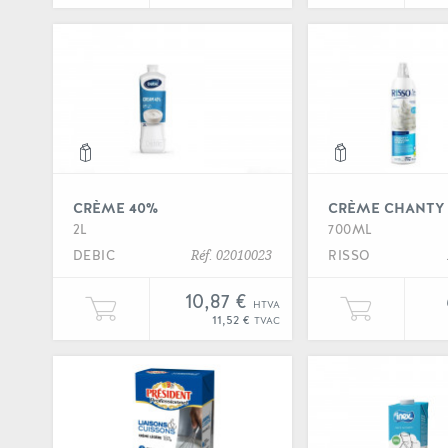
Voir
CRÈME 40%
CRÈME CHANTY 
2L
700ML
DEBIC
RISSO
Réf. 02010023
10,87 €
HTVA
Ajouter une unité de "Crème 40%" à vo
Ajout
11,52 €
TVAC
Voir