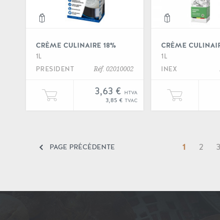
CRÈME CULINAIRE 18%
CRÈME CULINAI
1L
1L
PRESIDENT
INEX
Réf. 02010002
3,63 €
HTVA
Ajouter une unité de "Crème culinaire 
Ajout
3,85 €
TVAC
1
2
PAGE PRÉCÉDENTE