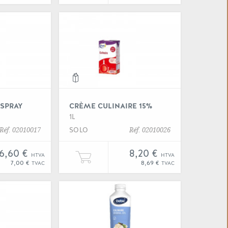
 "Crème 40%"
Voir "Crème chanty spray"
SPRAY
CRÈME CULINAIRE 15%
1L
SOLO
Réf. 02010017
Réf. 02010026
6,60 €
8,20 €
HTVA
HTVA
tre panier
er une unité de "Crème chanty spray" à votre panier
Ajouter une unité de "Crème cu
7,00 €
8,69 €
TVAC
TVAC
 "Crème culinaire 18%"
Voir "Crème culinaire 20%"