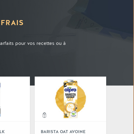
 FRAIS
parfaits pour vos recettes ou à
 "Barista noix de coco"
Voir "Barista not milk"
LK
BARISTA OAT AVOINE