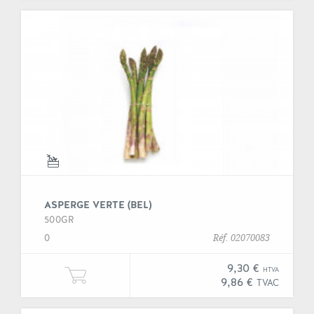
ASPERGE VERTE (BEL)
500GR
0
Réf. 02070083
9,30 €
HTVA
Ajouter une unité de "Asperge vert
9,86 €
TVAC