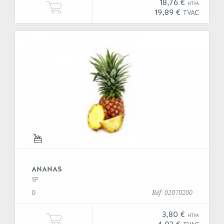
18,76 €
HTVA
Ajouter Un kilogramme de "Ail rose
19,89 €
TVAC
ANANAS
1P
0
Réf. 02070200
3,80 €
HTVA
Ajouter une unité de "Ananas" à v