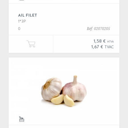
AIL FILET
1*3P
0
Réf. 02070205
1,58 €
HTVA
Ajouter une unité de "Ail filet" à 
1,67 €
TVAC