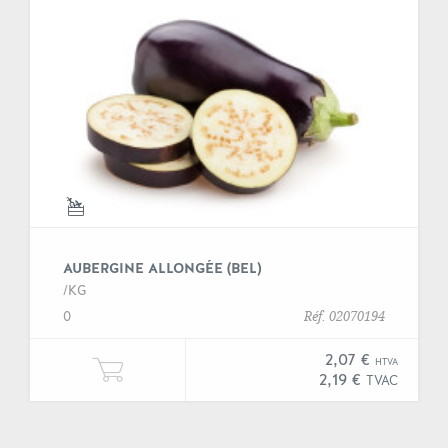
AUBERGINE ALLONGÉE (BEL)
/KG
0
Réf. 02070194
2,07 €
HTVA
Ajouter Un kilogramme de "Aubergi
2,19 €
TVAC