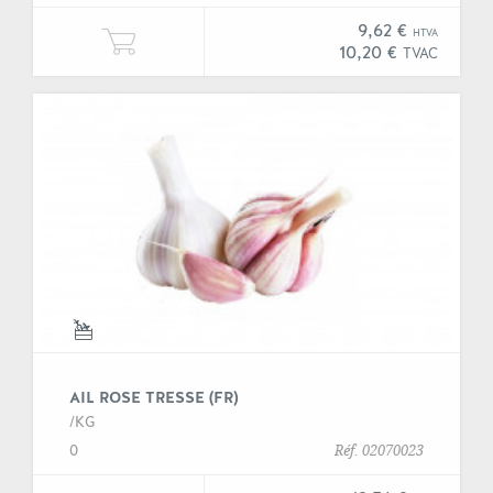
9,62 €
HTVA
Ajouter une unité de "Ail purée" à
10,20 €
TVAC
AIL ROSE TRESSE (FR)
/KG
0
Réf. 02070023