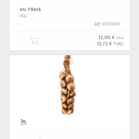
AIL FRAIS
/KG
-
Réf. 02070010
12,00 €
HTVA
Ajouter Un kilogramme de "Ail frai
12,72 €
TVAC