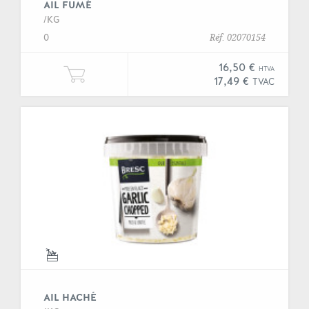
AIL FUMÉ
/KG
0
Réf. 02070154
16,50 €
HTVA
Ajouter Un kilogramme de "Ail fum
17,49 €
TVAC
AIL HACHÉ