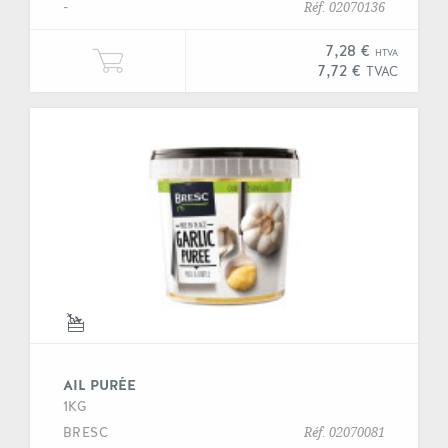
-
Réf. 02070136
7,28 €
HTVA
Ajouter une unité de "Ail pelé" à v
7,72 €
TVAC
AIL PURÉE
1KG
BRESC
Réf. 02070081