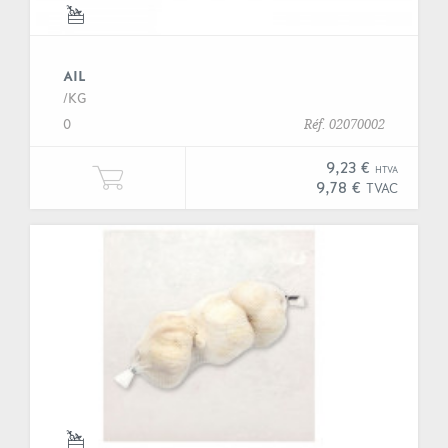
AIL
/KG
0
Réf. 02070002
9,23 €
HTVA
Ajouter Un kilogramme de "Ail" à 
9,78 €
TVAC