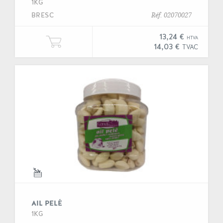
1KG
BRESC
Réf. 02070027
13,24 €
HTVA
Ajouter une unité de "Ail haché" à
14,03 €
TVAC
AIL PELÉ
1KG