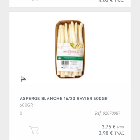
4,03 €
TVAC
ASPERGE BLANCHE 16/20 RAVIER 500GR
500GR
0
Réf. 02070087
3,75 €
HTVA
Ajouter une unité de "Asperge bla
3,98 €
TVAC