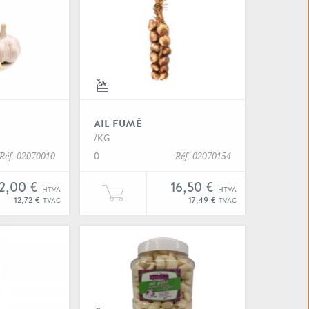
"Ail filet"
Voir "Ail frais"
AIL FUMÉ
/KG
0
Réf. 02070010
Réf. 02070154
12,00 €
16,50 €
HTVA
HTVA
 panier
er Un kilogramme de "Ail frais" à votre panier
Ajouter Un kilogramme de "Ail
12,72 €
17,49 €
TVAC
TVAC
 "Ail haché"
Voir "Ail liquide"