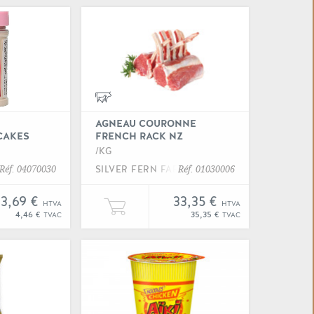
 "Aceto balsamico 8 barilli"
Voir "Agar agar funcakes"
AGNEAU COURONNE
CAKES
FRENCH RACK NZ
/KG
SILVER FERN FARMS
Réf. 04070030
Réf. 01030006
3,69 €
33,35 €
HTVA
HTVA
 barilli" à votre panier
er une unité de "Agar agar funcakes" à votre panier
Ajouter Un kilogramme de "Agn
4,46 €
35,35 €
TVAC
TVAC
 "Agneau rumsteak nz +/- 200GR"
Voir "Aiguilette de poulet am