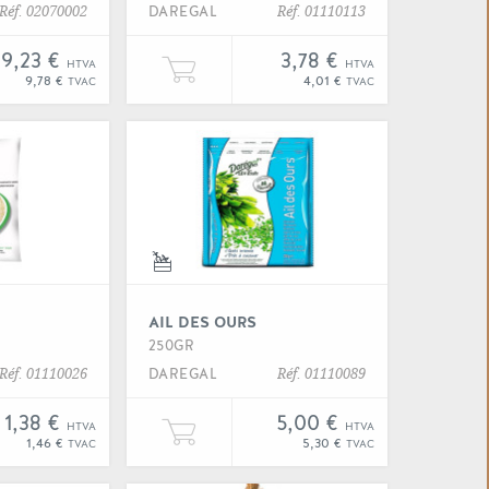
DAREGAL
Réf. 02070002
Réf. 01110113
9,23 €
3,78 €
HTVA
HTVA
odle" à votre panier
er Un kilogramme de "Ail" à votre panier
Ajouter une unité de "Ail" à vo
9,78 €
4,01 €
TVAC
TVAC
"Ail"
Voir "Ail"
AIL DES OURS
250GR
DAREGAL
Réf. 01110026
Réf. 01110089
1,38 €
5,00 €
HTVA
HTVA
er
er une unité de "Ail" à votre panier
Ajouter une unité de "Ail des o
1,46 €
5,30 €
TVAC
TVAC