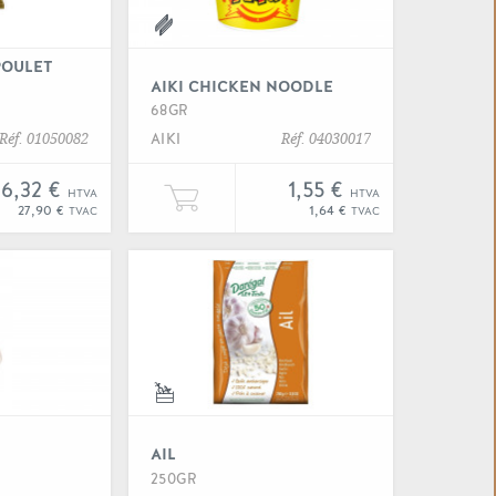
POULET
AIKI CHICKEN NOODLE
68GR
AIKI
Réf. 01050082
Réf. 04030017
26,32 €
1,55 €
HTVA
HTVA
teak nz +/- 200GR" à votre panier
er une unité de "Aiguilette de poulet américaine" à votre p
Ajouter une unité de "Aiki chi
27,90 €
1,64 €
TVAC
TVAC
 "Aiki hot spicy noodle"
Voir "Ail"
AIL
250GR