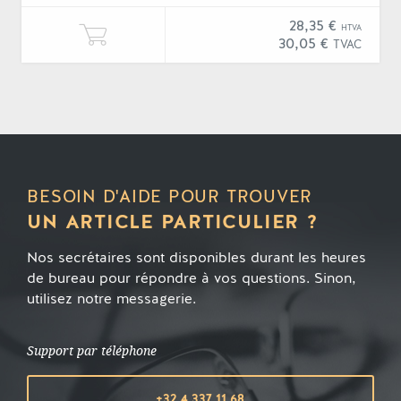
28,35 €
HTVA
Ajouter une unité de "Baguette fit
30,05 €
TVAC
BESOIN D'AIDE POUR TROUVER
UN ARTICLE PARTICULIER ?
Nos secrétaires sont disponibles durant les heures
de bureau pour répondre à vos questions. Sinon,
utilisez notre messagerie.
Support par téléphone
+32 4 337 11 68