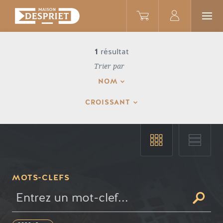
1
résultat
Trier par
NOM
CROISSANT
MOTS-CLEFS