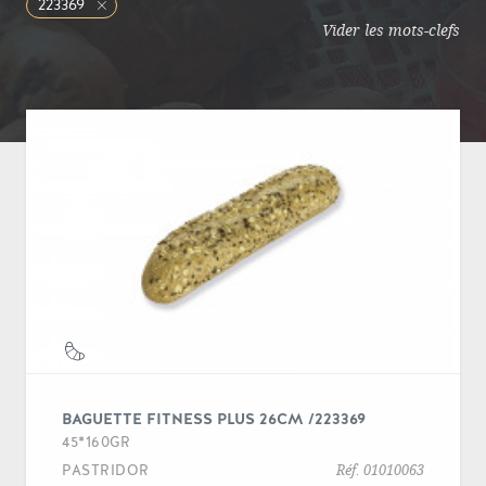
223369
Vider les mots-clefs
BAGUETTE FITNESS PLUS 26CM /223369
45*160GR
PASTRIDOR
Réf. 01010063