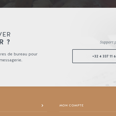
VER
R ?
Support 
ures de bureau pour
+32 4 337 11 
 messagerie.
MON COMPTE