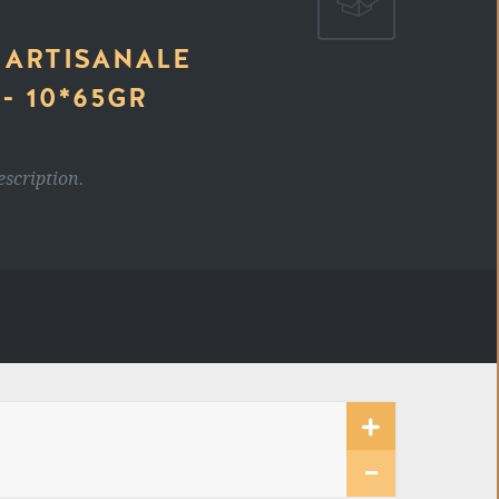
 ARTISANALE
- 10*65GR
escription.