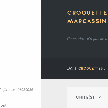
CROQUETTE
MARCASSIN 
Ce produit n'a pas de d
Dans
.
CROQUETTES
Référence : 01080029
mont