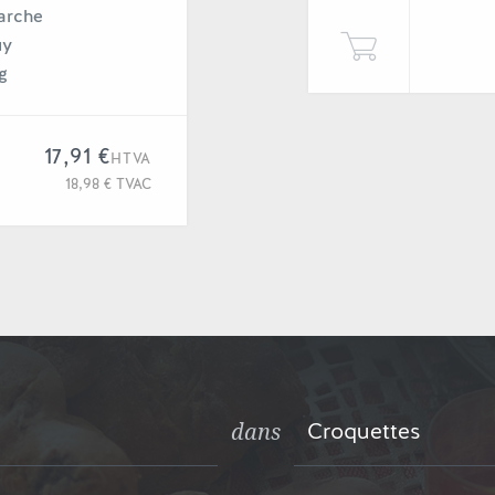
arche
uy
g
17,91 €
HTVA
18,98 € TVAC
Croquettes
dans