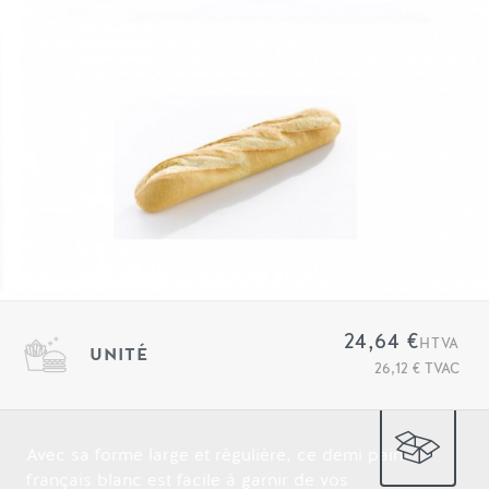
24,64 €
HTVA
UNITÉ
26,12 € TVAC
Avec sa forme large et régulière, ce demi pain
français blanc est facile à garnir de vos