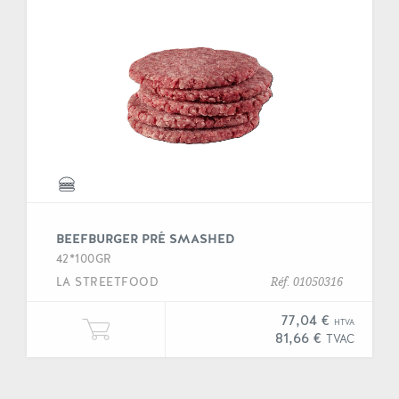
BEEFBURGER PRÉ SMASHED
42*100GR
LA STREETFOOD
Réf. 01050316
77,04 €
HTVA
Ajouter une unité de "Beefburger 
81,66 €
TVAC