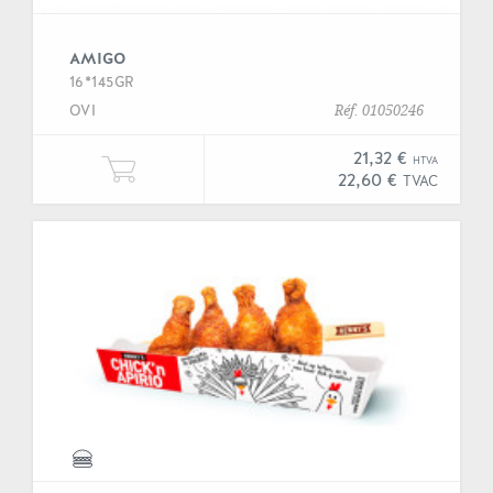
AMIGO
16*145GR
OVI
Réf. 01050246
21,32 €
HTVA
Ajouter une unité de "Amigo" à vo
22,60 €
TVAC