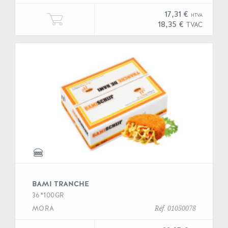
17,31 €
HTVA
Ajouter une unité de "Bami orienta
18,35 €
TVAC
BAMI TRANCHE
36*100GR
MORA
Réf. 01050078