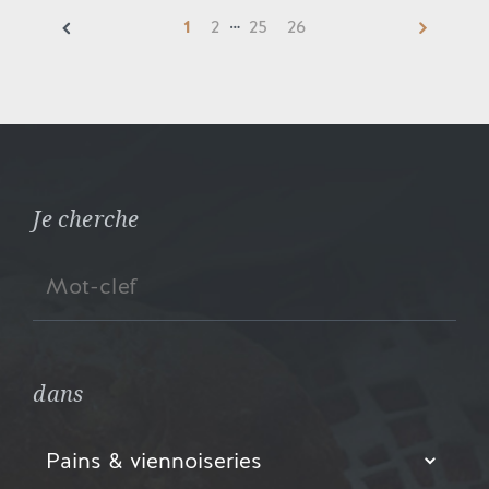
…
1
2
25
26
Je cherche
dans
Pains & viennoiseries