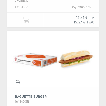
2*500GR
FOSTER
Réf. 01050183
14,41 €
HTVA
Ajouter une unité de "Bacon dinde
15,27 €
TVAC
BAGUETTE BURGER
16*140GR