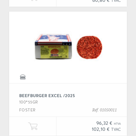
60,80 €
TVAC
BEEFBURGER EXCEL /2025
100*55GR
FOSTER
Réf. 01050011
96,32 €
HTVA
Ajouter une unité de "Beefburger 
102,10 €
TVAC