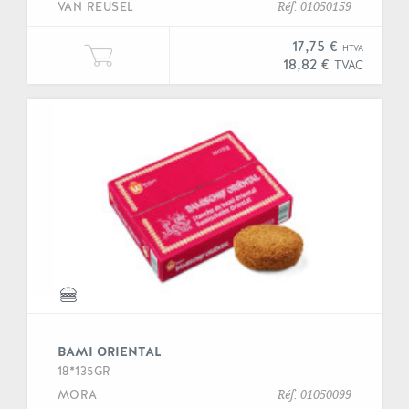
VAN REUSEL
Réf. 01050159
17,75 €
HTVA
Ajouter une unité de "Baguette bu
18,82 €
TVAC
BAMI ORIENTAL
18*135GR
MORA
Réf. 01050099