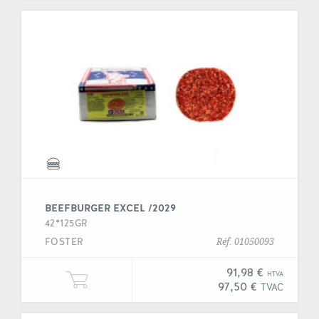
BEEFBURGER EXCEL /2029
42*125GR
FOSTER
Réf. 01050093
91,98 €
HTVA
Ajouter une unité de "Beefburger 
97,50 €
TVAC