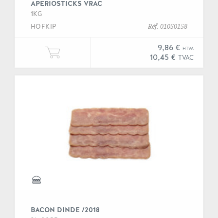
APERIOSTICKS VRAC
1KG
HOFKIP
Réf. 01050158
9,86 €
HTVA
Ajouter une unité de "Aperiosticks
10,45 €
TVAC
BACON DINDE /2018