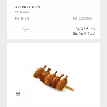
APERIOSTICKS
15*166GR
HENNY'S
Réf. 01050086
34,02 €
HTVA
Ajouter une unité de "Aperiosticks
36,06 €
TVAC