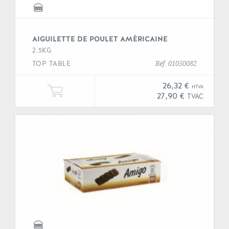
AIGUILETTE DE POULET AMÉRICAINE
2.5KG
TOP TABLE
Réf. 01050082
26,32 €
HTVA
Ajouter une unité de "Aiguilette d
27,90 €
TVAC