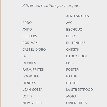
Filtrer ces résultats par marque
-
ALRO SNACKS
ARDO
AVG
AVIKO
BECHOUX
BECKERS
BICKY
BORIMEX
BUITENHUIS
CASTEL D'ORO
CHICK'N
D+
DADDY COOL
DEVRIES
EPIC
FARM FRITES
FOSTER
GOODLIFE
HALDE
HENNY'S
HOFKIP
JEAN GOTTA
LA STREETFOOD
LOTTY
MORA
NEW VEPELI
ORIEN BITES