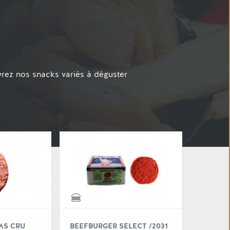
ez nos snacks variés à déguster
 "Beefburger pyms boeuf "
Voir "Beefburger pyms cru"
MS CRU
BEEFBURGER SELECT /2031