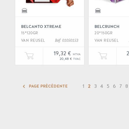
BELCANTO XTREME
BELCRUNCH
15*120GR
20*150GR
VAN REUSEL
VAN REUSEL
Réf. 01050153
19,32 €
HTVA
Ajouter une unité de "Belcanto xtreme"
Ajout
20,48 €
TVAC
1
2
3
4
5
6
7
8
PAGE PRÉCÉDENTE