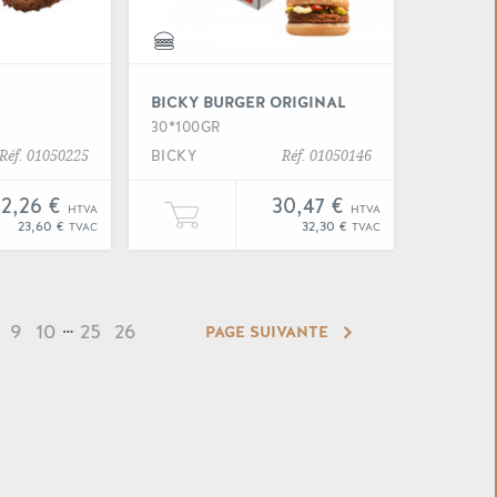
BICKY BURGER ORIGINAL
30*100GR
BICKY
Réf. 01050225
Réf. 01050146
22,26 €
30,47 €
HTVA
HTVA
 à votre panier
er une unité de "Belcrunch" à votre panier
Ajouter une unité de "Bicky bu
23,60 €
32,30 €
TVAC
TVAC
9
10
…
25
26
PAGE SUIVANTE