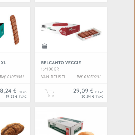
 "Belcanto crunch"
Voir "Belcanto maxi xl"
 XL
BELCANTO VEGGIE
15*100GR
VAN REUSEL
Réf. 01050041
Réf. 01050201
18,24 €
29,09 €
HTVA
HTVA
 à votre panier
er une unité de "Belcanto maxi xl" à votre panier
Ajouter une unité de "Belcanto
19,33 €
30,84 €
TVAC
TVAC
 "Belcanto xtreme"
Voir "Belcrunch"