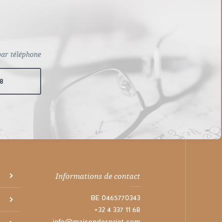
par téléphone
68
Informations de contact
BE 0465770343
+32 4 337 11 68
info@maisondespriet.com