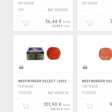
30*100GR
20*170GR
OVI
-
Réf. 01050305
56,44 €
HTVA
Ajouter une unité de "Beefburger pyms
Ajout
59,83 €
TVAC
Voir
BEEFBURGER SELECT /2032
BEEFBURGER SEL
134*45GR
100*55GR
FOSTER
FOSTER
Réf. 01050274
101,90 €
9
HTVA
Ajouter une unité de "Beefburger selec
Ajout
108,01 €
TVAC