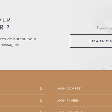
VER
R ?
Support 
ures de bureau pour
+32 4 337 11 
 messagerie.
MON COMPTE
MON PANIER