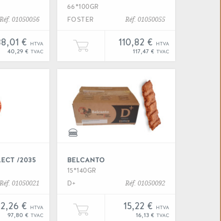
66*100GR
FOSTER
Réf. 01050056
Réf. 01050055
38,01 €
110,82 €
HTVA
HTVA
 boeuf " à votre panier
er une unité de "Beefburger pyms cru" à votre panier
Ajouter une unité de "Beefburg
40,29 €
117,47 €
TVAC
TVAC
 "Beefburger select /2032"
Voir "Beefburger select /2035
ECT /2035
BELCANTO
15*140GR
D+
Réf. 01050021
Réf. 01050092
2,26 €
15,22 €
HTVA
HTVA
t /2032" à votre panier
er une unité de "Beefburger select /2035" à votre panier
Ajouter une unité de "Belcanto
97,80 €
16,13 €
TVAC
TVAC