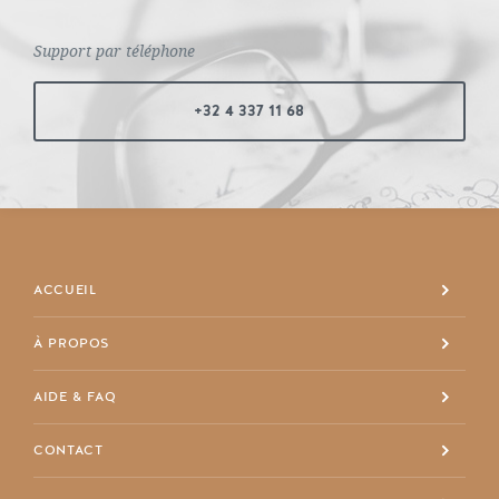
Support par téléphone
+32 4 337 11 68
ACCUEIL
À PROPOS
+32 4 337 11 68
AIDE & FAQ
info@maisondespriet.com
Facebook
CONTACT